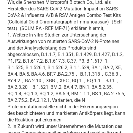
Wir, die Shenzhen Microprofit Biotech Co., Ltd. als
Hersteller des SARS-CoV-2 Mutation Impact on SARS-
CoV-2 & Influenza A/B & RSV Antigen Combo Test Kits
(Colloidal Gold Chromatographic Immunoassay)（Self-
test）(SOLMIRA - REF MF-71) erklären hiermit,
1. Weitere In-vitro-Studien zur Untersuchung der
Auswirkungen von mutierten SARS-CoV-2 N-Proteinen
und der Analyseleistung des Produkts sind
abgeschlossen, B.1.1.7, B.1.351, B.1.429, B.1.427, B.1.2,
P1, P2, B.1.617.2, B.1.617.3, C.37, P.3, B.1.617. 1,
B.1.525, B.1.526.1, B.1.526.2, B.1.1.529, BA.1, BA.2, XE,
BA.4, BA.5, BA.4.6, BF.7 ,BA.2.75， B.1.1.318，C.36.3，
AY.4.2，BA.2.10，XBB，XBC , BQ.1，BQ.1.1，BJ.1，
BA.2.3.20，B.1.621, BM.2, BA.4.7, BN.1, BA.5.2.35,
BQ.1.4, BQ.1.3, BQ.1.2, BA.5.9, BM.1.1.1, BS.1, BA.2.75.5,
BA.2.75.2, BA.2.12.1, Varianten, die N
Proteinmutationsstelle nicht in der Erkennungsregion
des beschichteten und markierten Antikörpers liegt, kann
die Reaktion gut erkennen.
2. In Zukunft wird unser Unternehmen die Mutation des
neuen Coronavirus weiterverfolgen und rechtzeitig und