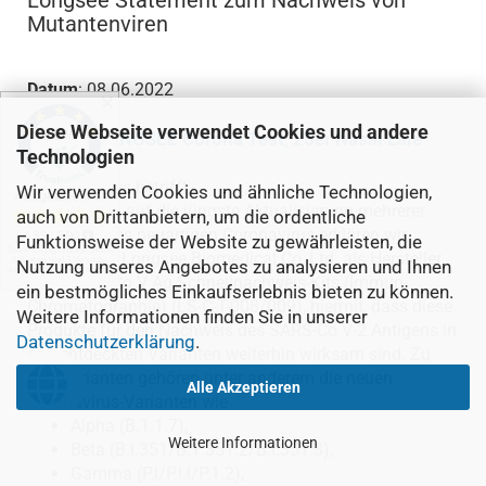
Longsee Statement zum Nachweis von
Mutantenviren
Datum
: 08.06.2022
✕
Diese Webseite verwendet Cookies und andere
LONGSEE Corona Test, 25er Nasal Laie
Produkt
:
Technologien
An alle, die es betrifft,
Wir verwenden Cookies und ähnliche Technologien,
als Reaktion auf die jüngste Aktualisierung mehrerer
auch von Drittanbietern, um die ordentliche
Varianten des neuartigen Coronavirus erklären wir,
Funktionsweise der Website zu gewährleisten, die
Guangdong Longsee Biomedical Co.,Ltd. als Hersteller
Nutzung unseres Angebotes zu analysieren und Ihnen
des 2019-nCo V Ag Schnellnachweis-Kits (Immun-
ein bestmögliches Einkaufserlebnis bieten zu können.
Chromatographie) (LS-C-T-008/009), hiermit, dass diese
Weitere Informationen finden Sie in unserer
Produkte für den Nachweis des SARS-Co V-2 Antigens in
Datenschutzerklärung
.
den entdeckten Varianten weiterhin wirksam sind. Zu
den Varianten gehören unter anderem die neuen
Alle Akzeptieren
Coronavirus-Varianten wie
Alpha (B.1.1.7),
Weitere Informationen
Beta (B.l.351/B.1.351.2/B.l.351.3),
Gamma (P.l/P.l.l/P.1.2),