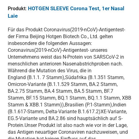
HOTGEN SLEEVE Corona Test, 1er Nasal
Produkt
:
Laie
Für das Produkt Coronavirus(2019-nCoV)-Antigentest-
der Firma Beijing Hotgen Biotech Co., Ltd. gelten
insbesondere die folgenden Aussagen:
Coronavirus(2019-nCoV)-Antigentest- unseres
Unternehmens weist das N-Protein von SARSCoV-2 in
menschlichen anterioren Nasenabstrichproben nach.
Während die Mutation des Virus, die in
England (B.1.1. 7 Stamm),Südafrika (B.1.351 Stamm,
Omicron-Variante (B.1.1.529 Stamm, BA.2 Stamm,
BA.2.75 Stamm, BA.4 Stamm, BA.5 Stamm, BF.7
Stamm, BF.15 Stamm, BQ.1 Stamm, BQ.1.1 Stamm, XBB
Stamm & XBB.1 Stamm)),Brasilien (P.1-Stamm),Indien
(B.1.617-Stamm, Delta-Variante B.1.617.2)XE-Variante,
EG.5-Variante und BA.2.86 sind hauptsächlich auf S-
Protein.Unser Produkt ist also nach wie vor in der Lage,
das Antigen neuartiger Coronaviren nachzuweisen, und
die Mutation hat keinen Einfluss auf das