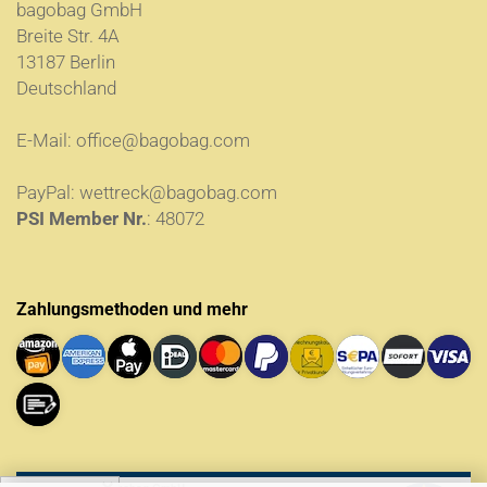
bagobag GmbH
Breite Str. 4A
13187 Berlin
Deutschland
E-Mail:
office@bagobag.com
PayPal:
wettreck@bagobag.com
PSI Member Nr.
: 48072
Zahlungsmethoden und mehr