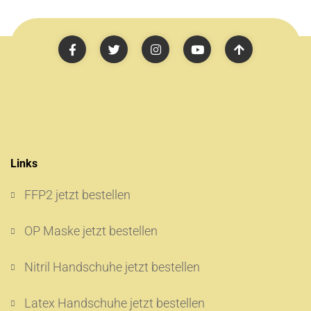
Links
FFP2 jetzt bestellen
OP Maske jetzt bestellen
Nitril Handschuhe jetzt bestellen
Latex Handschuhe jetzt bestellen