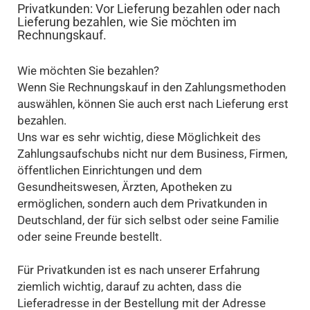
Privatkunden: Vor Lieferung bezahlen oder nach
Lieferung bezahlen, wie Sie möchten im
Rechnungskauf.
Wie möchten Sie bezahlen?
Wenn Sie Rechnungskauf in den Zahlungsmethoden
auswählen, können Sie auch erst nach Lieferung erst
bezahlen.
Uns war es sehr wichtig, diese Möglichkeit des
Zahlungsaufschubs nicht nur dem Business, Firmen,
öffentlichen Einrichtungen und dem
Gesundheitswesen, Ärzten, Apotheken zu
ermöglichen, sondern auch dem Privatkunden in
Deutschland, der für sich selbst oder seine Familie
oder seine Freunde bestellt.
Für Privatkunden ist es nach unserer Erfahrung
ziemlich wichtig, darauf zu achten, dass die
Lieferadresse in der Bestellung mit der Adresse