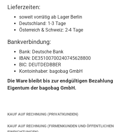
Lieferzeiten:
soweit vorrätig ab Lager Berlin
Deutschland: 1-3 Tage
Österreich & Schweiz: 2-4 Tage
Bankverbindung:
Bank: Deutsche Bank
IBAN: DE35100700240745628800
BIC: DEUTDEDBBER
Kontoinhaber: bagobag GmbH
Die Ware bleibt bis zur endgültigen Bezahlung
Eigentum der bagobag GmbH.
KAUF AUF RECHNUNG (PRIVATKUNDEN)
KAUF AUF RECHNUNG (FIRMENKUNDEN UND ÖFFENTLICHEN
EINRICHTUNGEN)