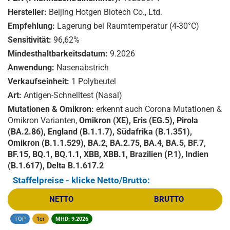
Hersteller:
Beijing Hotgen Biotech Co., Ltd.
Empfehlung:
Lagerung bei Raumtemperatur (4-30°C)
Sensitivität:
96,62%
Mindesthaltbarkeitsdatum:
9.2026
Anwendung:
Nasenabstrich
Verkaufseinheit:
1 Polybeutel
Art:
Antigen-Schnelltest (Nasal)
Mutationen & Omikron:
erkennt auch Corona Mutationen &
Omikron Varianten,
Omikron (XE), Eris (EG.5), Pirola
(BA.2.86), England (B.1.1.7), Südafrika (B.1.351),
Omikron (B.1.1.529), BA.2, BA.2.75, BA.4, BA.5, BF.7,
BF.15, BQ.1, BQ.1.1, XBB, XBB.1, Brazilien (P.1), Indien
(B.1.617), Delta B.1.617.2
Staffelpreise - klicke Netto/Brutto:
NETTO
BRUTTO
TOP
1er
MHD: 9.2026