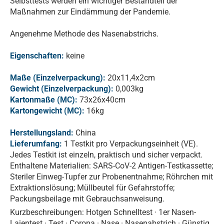
Selbsttests werden ein wichtiger Bestandteil der
Maßnahmen zur Eindämmung der Pandemie.
Angenehme Methode des Nasenabstrichs.
Eigenschaften:
keine
Maße (Einzelverpackung):
20x11,4x2cm
Gewicht (Einzelverpackung):
0,003kg
Kartonmaße (MC):
73x26x40cm
Kartongewicht (MC):
16kg
Herstellungsland:
China
Lieferumfang:
1 Testkit pro Verpackungseinheit (VE).
Jedes Testkit ist einzeln, praktisch und sicher verpackt.
Enthaltene Materialien: SARS-CoV-2 Antigen-Testkassette;
Steriler Einweg-Tupfer zur Probenentnahme; Röhrchen mit
Extraktionslösung; Müllbeutel für Gefahrstoffe;
Packungsbeilage mit Gebrauchsanweisung.
Kurzbeschreibungen: Hotgen Schnelltest · 1er Nasen-
Laientest · Test · Corona · Nase · Nasenabstrich · Günstig