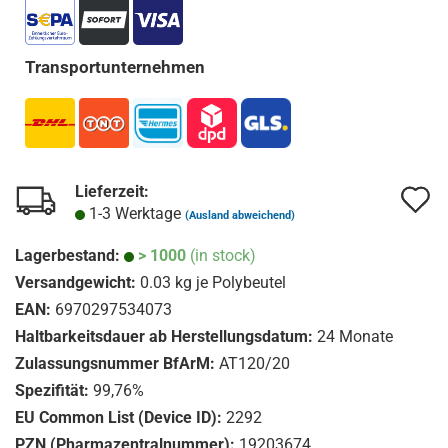
Transportunternehmen
Lieferzeit:
A
A
1-3 Werktage
(Ausland abweichend)
d
d
Lagerbestand:
> 1000
(in stock)
M
M
Versandgewicht:
0.03
kg je Polybeutel
EAN:
6970297534073
Haltbarkeitsdauer ab Herstellungsdatum:
24 Monate
Zulassungsnummer BfArM:
AT120/20
Spezifität:
99,76%
EU Common List (Device ID):
2292
PZN (Pharmazentralnummer):
19203674