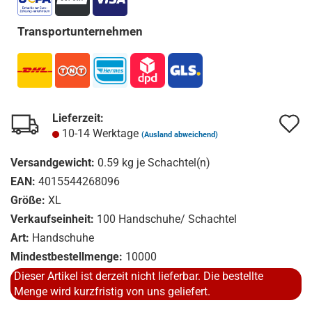
Transportunternehmen
Lieferzeit:
A
A
10-14 Werktage
(Ausland abweichend)
d
d
Versandgewicht:
0.59
kg je Schachtel(n)
M
M
EAN:
4015544268096
Größe:
XL
Verkaufseinheit:
100 Handschuhe/ Schachtel
Art:
Handschuhe
Mindestbestellmenge:
10000
Dieser Artikel ist derzeit nicht lieferbar. Die bestellte
Menge wird kurzfristig von uns geliefert.