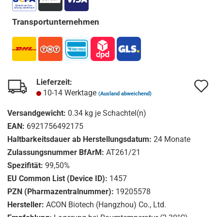
Transportunternehmen
Lieferzeit:
A
A
10-14 Werktage
(Ausland abweichend)
d
d
Versandgewicht:
0.34
kg je Schachtel(n)
M
M
EAN:
6921756492175
Haltbarkeitsdauer ab Herstellungsdatum:
24 Monate
Zulassungsnummer BfArM:
AT261/21
Spezifität:
99,50%
EU Common List (Device ID):
1457
PZN (Pharmazentralnummer):
19205578
Hersteller:
ACON Biotech (Hangzhou) Co., Ltd.