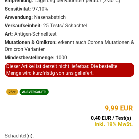
Empfehlung:
Lagerung bei Raumtemperatur (2-30°C)
Sensitivität:
97,10%
Anwendung:
Nasenabstrich
Verkaufseinheit:
25 Tests/ Schachtel
Art:
Antigen-Schnelltest
Mutationen & Omikron:
erkennt auch Corona Mutationen &
Omicron Varianten
Mindestbestellmenge:
1000
Dieser Artikel ist derzeit nicht lieferbar. Die bestellte
Menge wird kurzfristig von uns geliefert.
25er
AUSVERKAUFT!
9,99 EUR
0,40 EUR / Test(s)
inkl. 19% MwSt.
Schachtel(n):