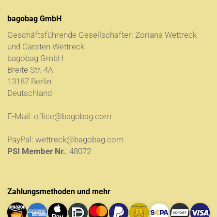
bagobag GmbH
Geschäftsführende Gesellschafter: Zoriana Wettreck
und Carsten Wettreck
bagobag GmbH
Breite Str. 4A
13187 Berlin
Deutschland
E-Mail:
office@bagobag.com
PayPal:
wettreck@bagobag.com
PSI Member Nr.
: 48072
Zahlungsmethoden und mehr