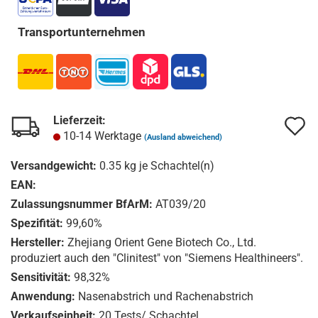
Transportunternehmen
Lieferzeit:
A
A
10-14 Werktage
(Ausland abweichend)
d
d
Versandgewicht:
0.35
kg je Schachtel(n)
M
M
EAN:
Zulassungsnummer BfArM:
AT039/20
Spezifität:
99,60%
Hersteller:
Zhejiang Orient Gene Biotech Co., Ltd.
produziert auch den "Clinitest" von "Siemens Healthineers".
Sensitivität:
98,32%
Anwendung:
Nasenabstrich und Rachenabstrich
Verkaufseinheit:
20 Tests/ Schachtel