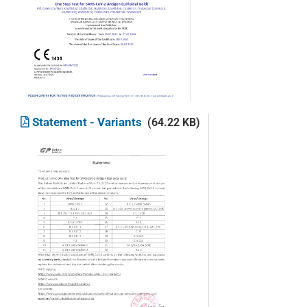
Statement - Variants
(64.22 KB)