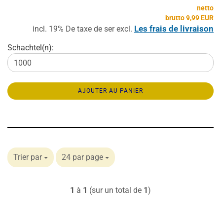
netto
brutto 9,99 EUR
Les frais de livraison
incl. 19% De taxe de ser excl.
Schachtel(n):
AJOUTER AU PANIER
Trier par
24 par page
1
à
1
(sur un total de
1
)